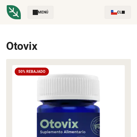
MENÚ
CL
Otovix
50% REBAJADO