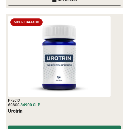
50% REBAJADO
PRECIO
69800
34900
CLP
Urotrin